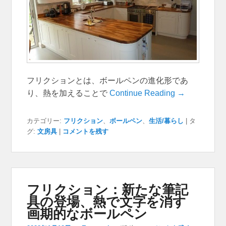
フリクションとは、ボールペンの進化形であ
り、熱を加えることで
Continue Reading →
カテゴリー:
フリクション
、
ボールペン
、
生活/暮らし
|
タ
グ:
文房具
|
コメントを残す
フリクション：新たな筆記
具の登場、熱で文字を消す
画期的なボールペン