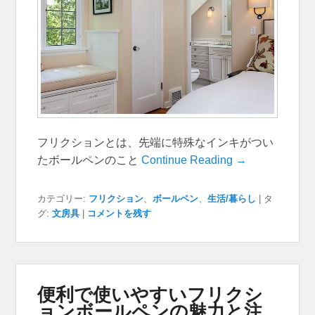
フリクションとは、先端に特殊なインキがつい
たボールペンのこと
Continue Reading →
カテゴリー:
フリクション
、
ボールペン
、
生活/暮らし
|
タ
グ:
文房具
|
コメントを残す
便利で使いやすいフリクシ
ョンボールペンの魅力と注