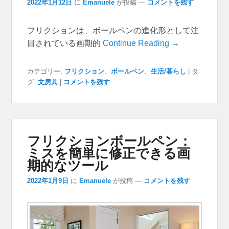
2022年1月12日
に
Emanuele
が投稿
—
コメントを残す
フリクションは、ボールペンの進化形として注
目されている画期的
Continue Reading →
カテゴリー:
フリクション
、
ボールペン
、
生活/暮らし
|
タ
グ:
文房具
|
コメントを残す
フリクションボールペン：
ミスを簡単に修正できる画
期的なツール
2022年1月9日
に
Emanuele
が投稿
—
コメントを残す