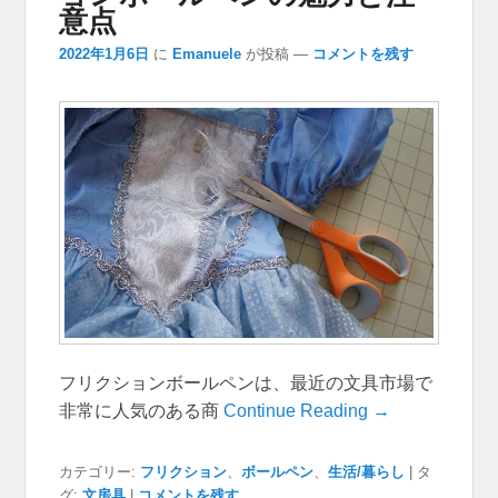
意点
2022年1月6日
に
Emanuele
が投稿
—
コメントを残す
フリクションボールペンは、最近の文具市場で
非常に人気のある商
Continue Reading →
カテゴリー:
フリクション
、
ボールペン
、
生活/暮らし
|
タ
グ:
文房具
|
コメントを残す