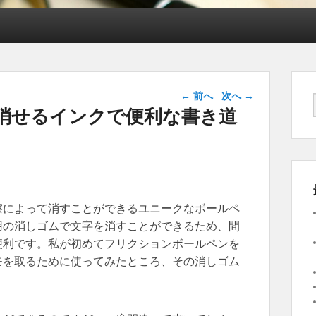
投稿ナビゲー
←
前へ
次へ
→
ション
消せるインクで便利な書き道
擦によって消すことができるユニークなボールペ
用の消しゴムで文字を消すことができるため、間
便利です。私が初めてフリクションボールペンを
モを取るために使ってみたところ、その消しゴム