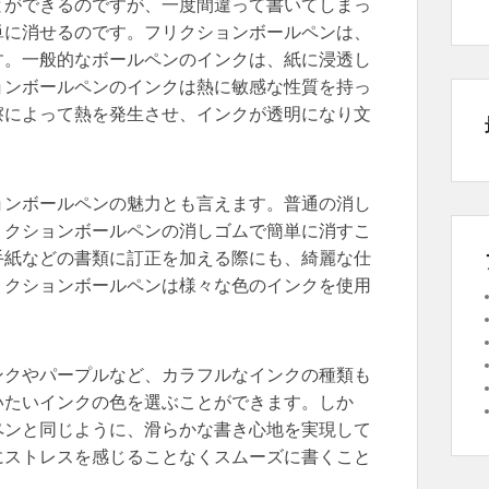
とができるのですが、一度間違って書いてしまっ
単に消せるのです。フリクションボールペンは、
す。一般的なボールペンのインクは、紙に浸透し
ョンボールペンのインクは熱に敏感な性質を持っ
擦によって熱を発生させ、インクが透明になり文
ョンボールペンの魅力とも言えます。普通の消し
リクションボールペンの消しゴムで簡単に消すこ
手紙などの書類に訂正を加える際にも、綺麗な仕
リクションボールペンは様々な色のインクを使用
ンクやパープルなど、カラフルなインクの種類も
いたいインクの色を選ぶことができます。しか
ペンと同じように、滑らかな書き心地を実現して
にストレスを感じることなくスムーズに書くこと